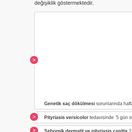
değişiklik göstermektedir.
Genetik saç dökülmesi
sorunlarında haft
Pityriasis versicolor
tedavisinde 5 gün sü
Seboreik dermatit ve pityriasis capitis
2-