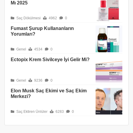
Mı 2025
Saç Dökülmesi
4962
0
Fumast Şurup Kullananların
Yorumları?
Genel
4534
0
Ectopix Krem Sivilceye İyi Gelir Mi?
Genel
9236
0
Elon Musk Saç Ekimi ve Saç Ekim
Merkezi?
Saç Ektiren Ünlüler
6283
0