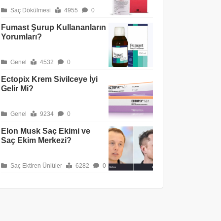
Saç Dökülmesi
4955
0
Fumast Şurup Kullananların
Yorumları?
Genel
4532
0
Ectopix Krem Sivilceye İyi
Gelir Mi?
Genel
9234
0
Elon Musk Saç Ekimi ve
Saç Ekim Merkezi?
Saç Ektiren Ünlüler
6282
0