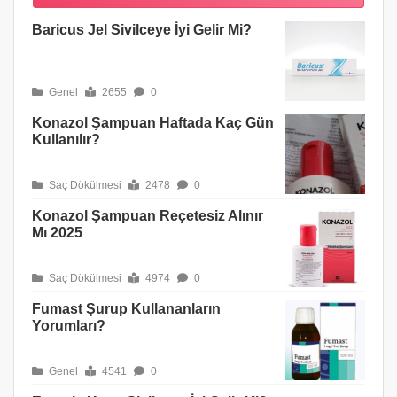
Baricus Jel Sivilceye İyi Gelir Mi?
Genel
2655
0
Konazol Şampuan Haftada Kaç Gün
Kullanılır?
Saç Dökülmesi
2478
0
Konazol Şampuan Reçetesiz Alınır
Mı 2025
Saç Dökülmesi
4974
0
Fumast Şurup Kullananların
Yorumları?
Genel
4541
0