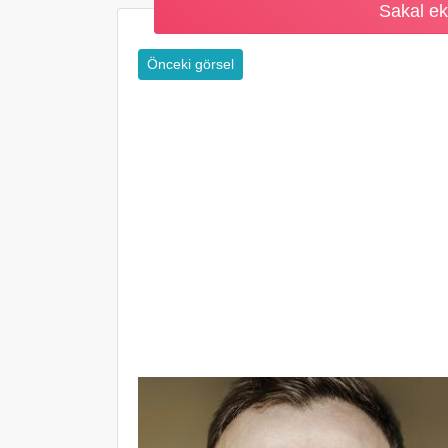
Sakal eki
Önceki görsel