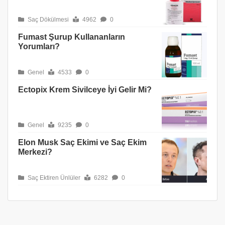
Saç Dökülmesi
4962
0
Fumast Şurup Kullananların
Yorumları?
Genel
4533
0
Ectopix Krem Sivilceye İyi Gelir Mi?
Genel
9235
0
Elon Musk Saç Ekimi ve Saç Ekim
Merkezi?
Saç Ektiren Ünlüler
6282
0