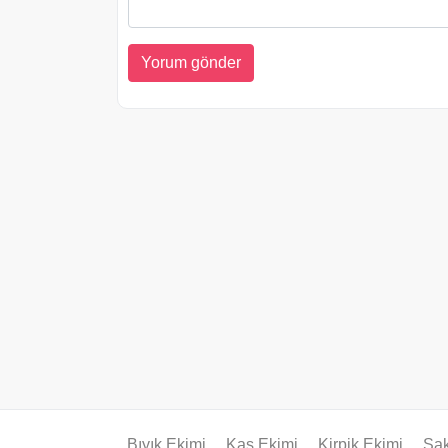
Bıyık Ekimi
Kaş Ekimi
Kirpik Ekimi
Sak