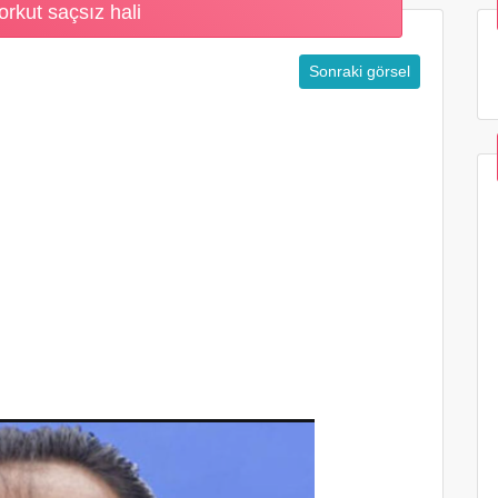
orkut saçsız hali
Sonraki görsel