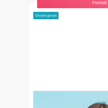
Fumast 
Önceki görsel