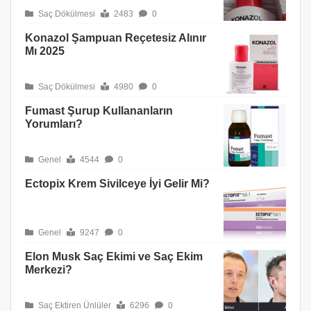
Saç Dökülmesi
2483
0
Konazol Şampuan Reçetesiz Alınır
Mı 2025
Saç Dökülmesi
4980
0
Fumast Şurup Kullananların
Yorumları?
Genel
4544
0
Ectopix Krem Sivilceye İyi Gelir Mi?
Genel
9247
0
Elon Musk Saç Ekimi ve Saç Ekim
Merkezi?
Saç Ektiren Ünlüler
6296
0