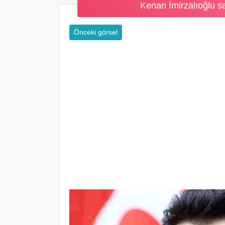
Kenan İmirzalıoğlu s
Önceki görsel