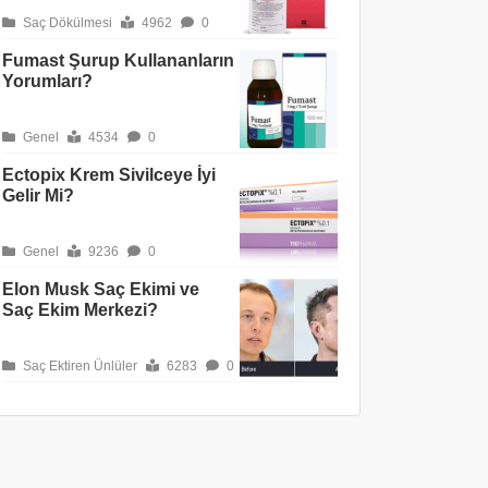
Saç Dökülmesi
4962
0
Fumast Şurup Kullananların
Yorumları?
Genel
4534
0
Ectopix Krem Sivilceye İyi
Gelir Mi?
Genel
9236
0
Elon Musk Saç Ekimi ve
Saç Ekim Merkezi?
Saç Ektiren Ünlüler
6283
0