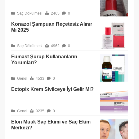
Saç Dökülmesi
2465
0
Konazol Şampuan Reçetesiz Alınır
Mı 2025
Saç Dökülmesi
4962
0
Fumast Şurup Kullananların
Yorumları?
Genel
4533
0
Ectopix Krem Sivilceye İyi Gelir Mi?
Genel
9235
0
Elon Musk Saç Ekimi ve Saç Ekim
Merkezi?