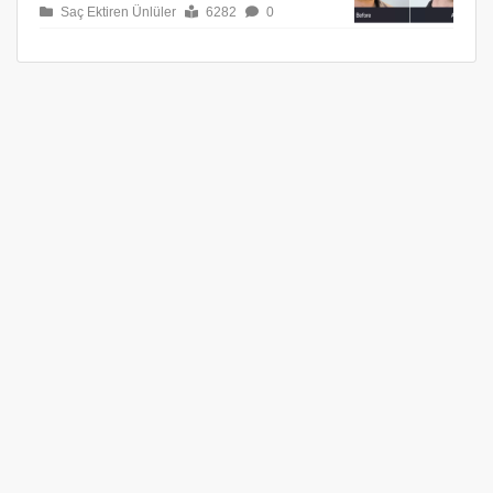
Saç Ektiren Ünlüler
6282
0