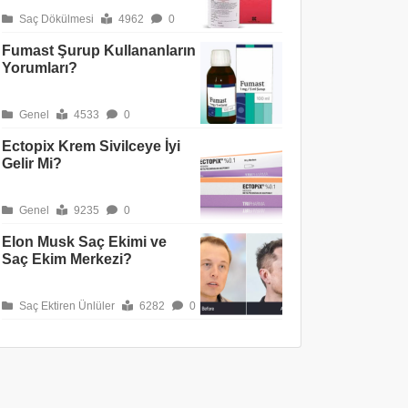
Saç Dökülmesi
4962
0
Fumast Şurup Kullananların
Yorumları?
Genel
4533
0
Ectopix Krem Sivilceye İyi
Gelir Mi?
Genel
9235
0
Elon Musk Saç Ekimi ve
Saç Ekim Merkezi?
Saç Ektiren Ünlüler
6282
0