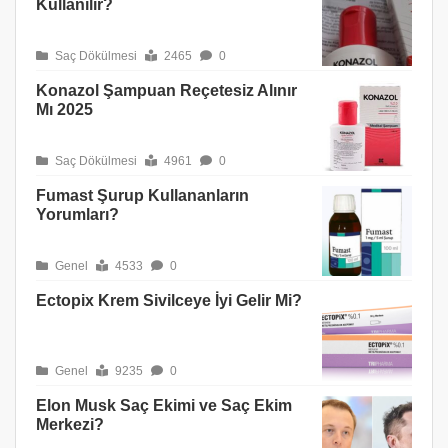
Kullanılır?
Saç Dökülmesi
2465
0
Konazol Şampuan Reçetesiz Alınır
Mı 2025
Saç Dökülmesi
4961
0
Fumast Şurup Kullananların
Yorumları?
Genel
4533
0
Ectopix Krem Sivilceye İyi Gelir Mi?
Genel
9235
0
Elon Musk Saç Ekimi ve Saç Ekim
Merkezi?