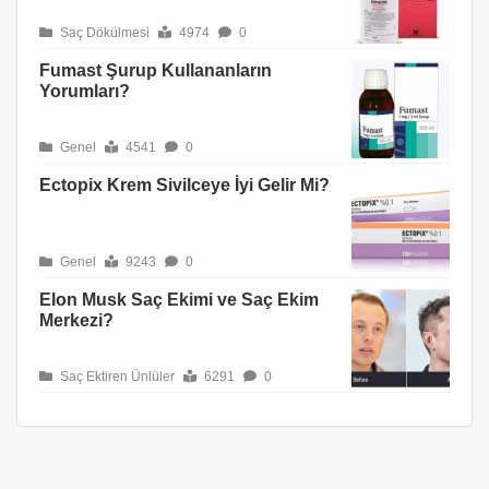
Saç Dökülmesi
4974
0
Fumast Şurup Kullananların
Yorumları?
Genel
4541
0
Ectopix Krem Sivilceye İyi Gelir Mi?
Genel
9243
0
Elon Musk Saç Ekimi ve Saç Ekim
Merkezi?
Saç Ektiren Ünlüler
6291
0