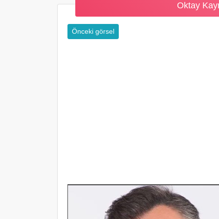
Oktay Kayn
Önceki görsel