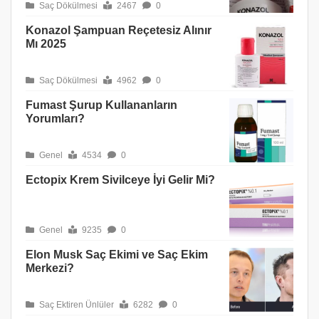
Saç Dökülmesi
2467
0
Konazol Şampuan Reçetesiz Alınır
Mı 2025
Saç Dökülmesi
4962
0
Fumast Şurup Kullananların
Yorumları?
Genel
4534
0
Ectopix Krem Sivilceye İyi Gelir Mi?
Genel
9235
0
Elon Musk Saç Ekimi ve Saç Ekim
Merkezi?
Saç Ektiren Ünlüler
6282
0