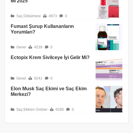
Mı 2025
Saç Dökülmesi
4973
0
Fumast Şurup Kullananların
Yorumları?
Genel
4539
0
Ectopix Krem Sivilceye İyi Gelir Mi?
Genel
9241
0
Elon Musk Saç Ekimi ve Saç Ekim
Merkezi?
Saç Ektiren Ünlüler
6290
0