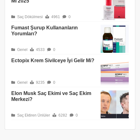
Mı 2025
Saç Dökülmesi
4961
0
Fumast Şurup Kullananların
Yorumları?
Genel
4533
0
Ectopix Krem Sivilceye İyi Gelir Mi?
Genel
9235
0
Elon Musk Saç Ekimi ve Saç Ekim
Merkezi?
Saç Ektiren Ünlüler
6282
0