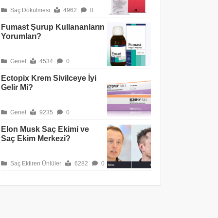
Saç Dökülmesi
4962
0
Fumast Şurup Kullananların
Yorumları?
Genel
4534
0
Ectopix Krem Sivilceye İyi
Gelir Mi?
Genel
9235
0
Elon Musk Saç Ekimi ve
Saç Ekim Merkezi?
Saç Ektiren Ünlüler
6282
0