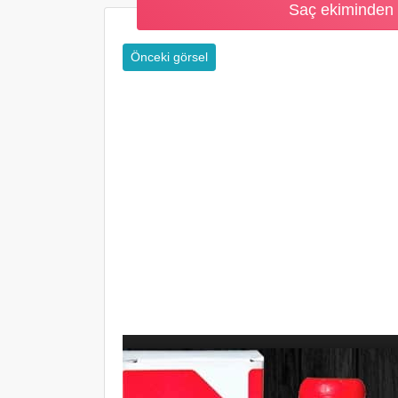
Saç ekiminden
Önceki görsel