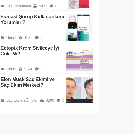
Saç Dökülmesi
4972
0
Fumast Şurup Kullananların
Yorumları?
Genel
4539
0
Ectopix Krem Sivilceye İyi
Gelir Mi?
Genel
9241
0
Elon Musk Saç Ekimi ve
Saç Ekim Merkezi?
Saç Ektiren Ünlüler
6290
0