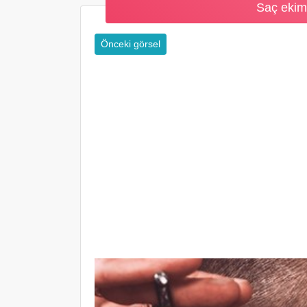
Saç ekimi
Önceki görsel