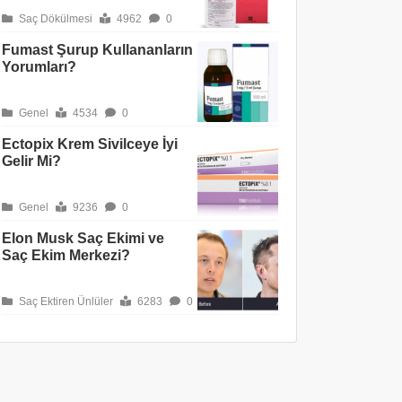
Saç Dökülmesi
4962
0
Fumast Şurup Kullananların
Yorumları?
Genel
4534
0
Ectopix Krem Sivilceye İyi
Gelir Mi?
Genel
9236
0
Elon Musk Saç Ekimi ve
Saç Ekim Merkezi?
Saç Ektiren Ünlüler
6283
0