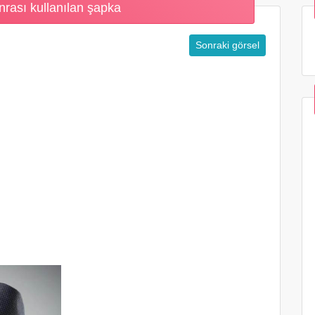
nrası kullanılan şapka
Sonraki görsel