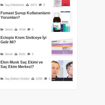
Saç Dökülmesi
4973
0
Fumast Şurup Kullananların
Yorumları?
Genel
4539
0
Ectopix Krem Sivilceye İyi
Gelir Mi?
Genel
9241
0
Elon Musk Saç Ekimi ve
Saç Ekim Merkezi?
Saç Ektiren Ünlüler
6290
0