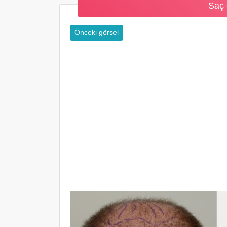
Saç 
Önceki görsel