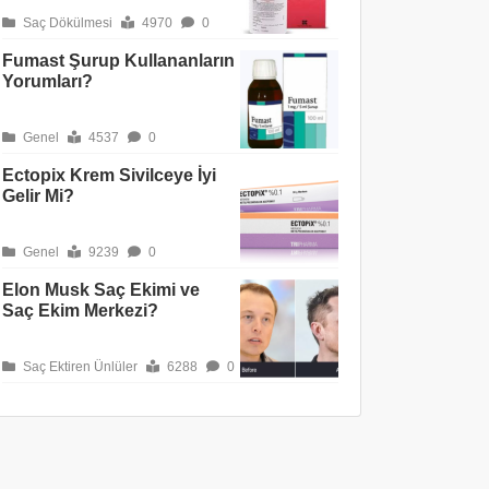
Saç Dökülmesi
4970
0
Fumast Şurup Kullananların
Yorumları?
Genel
4537
0
Ectopix Krem Sivilceye İyi
Gelir Mi?
Genel
9239
0
Elon Musk Saç Ekimi ve
Saç Ekim Merkezi?
Saç Ektiren Ünlüler
6288
0