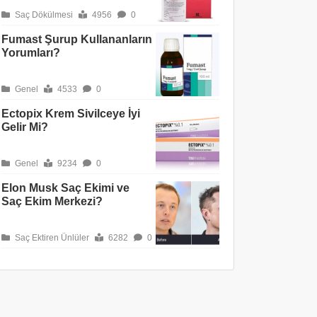
Saç Dökülmesi
4956
0
Fumast Şurup Kullananların
Yorumları?
Genel
4533
0
Ectopix Krem Sivilceye İyi
Gelir Mi?
Genel
9234
0
Elon Musk Saç Ekimi ve
Saç Ekim Merkezi?
Saç Ektiren Ünlüler
6282
0