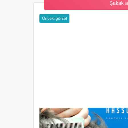
Şakak a
Önceki görsel