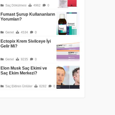
Saç Dökülmesi
4962
0
Fumast Şurup Kullananların
Yorumları?
Genel
4534
0
Ectopix Krem Sivilceye İyi
Gelir Mi?
Genel
9235
0
Elon Musk Saç Ekimi ve
Saç Ekim Merkezi?
Saç Ektiren Ünlüler
6282
0