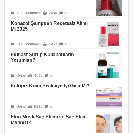
Saç Dökülmesi
2466
0
Konazol Şampuan Reçetesiz Alınır
Mı 2025
Saç Dökülmesi
4962
0
Fumast Şurup Kullananların
Yorumları?
Genel
4533
0
Ectopix Krem Sivilceye İyi Gelir Mi?
Genel
9235
0
Elon Musk Saç Ekimi ve Saç Ekim
Merkezi?