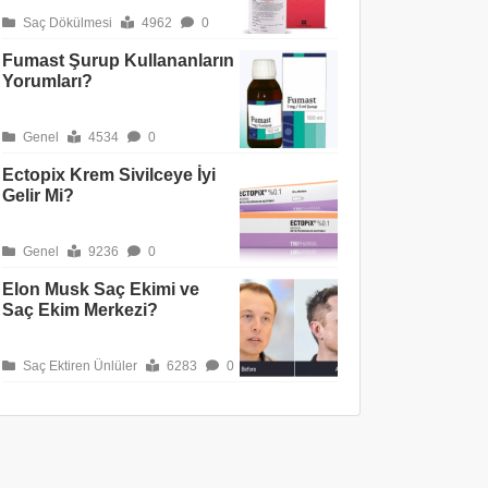
Saç Dökülmesi
4962
0
Fumast Şurup Kullananların
Yorumları?
Genel
4534
0
Ectopix Krem Sivilceye İyi
Gelir Mi?
Genel
9236
0
Elon Musk Saç Ekimi ve
Saç Ekim Merkezi?
Saç Ektiren Ünlüler
6283
0