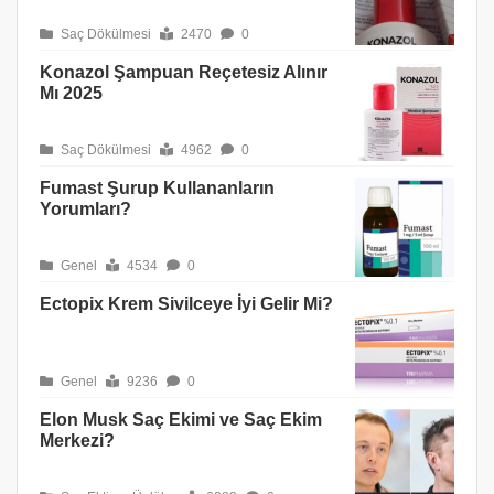
Saç Dökülmesi
2470
0
Konazol Şampuan Reçetesiz Alınır
Mı 2025
Saç Dökülmesi
4962
0
Fumast Şurup Kullananların
Yorumları?
Genel
4534
0
Ectopix Krem Sivilceye İyi Gelir Mi?
Genel
9236
0
Elon Musk Saç Ekimi ve Saç Ekim
Merkezi?