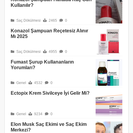
Kullanılır?
Saç Dökülmesi
2465
0
Konazol Şampuan Reçetesiz Alınır
Mı 2025
Saç Dökülmesi
4955
0
Fumast Şurup Kullananların
Yorumları?
Genel
4532
0
Ectopix Krem Sivilceye İyi Gelir Mi?
Genel
9234
0
Elon Musk Saç Ekimi ve Saç Ekim
Merkezi?