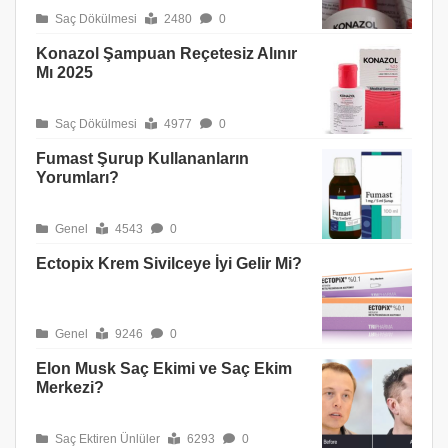
Saç Dökülmesi
2480
0
Konazol Şampuan Reçetesiz Alınır
Mı 2025
Saç Dökülmesi
4977
0
Fumast Şurup Kullananların
Yorumları?
Genel
4543
0
Ectopix Krem Sivilceye İyi Gelir Mi?
Genel
9246
0
Elon Musk Saç Ekimi ve Saç Ekim
Merkezi?
Saç Ektiren Ünlüler
6293
0