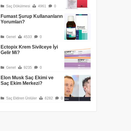
Saç Dökülmesi
4961
0
Fumast Şurup Kullananların
Yorumları?
Genel
4533
0
Ectopix Krem Sivilceye İyi
Gelir Mi?
Genel
9235
0
Elon Musk Saç Ekimi ve
Saç Ekim Merkezi?
Saç Ektiren Ünlüler
6282
0