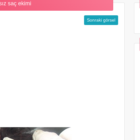
sız saç ekimi
Sonraki görsel