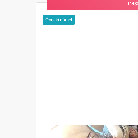
traş
Önceki görsel