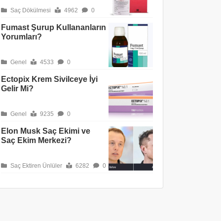
Saç Dökülmesi
4962
0
Fumast Şurup Kullananların
Yorumları?
Genel
4533
0
Ectopix Krem Sivilceye İyi
Gelir Mi?
Genel
9235
0
Elon Musk Saç Ekimi ve
Saç Ekim Merkezi?
Saç Ektiren Ünlüler
6282
0