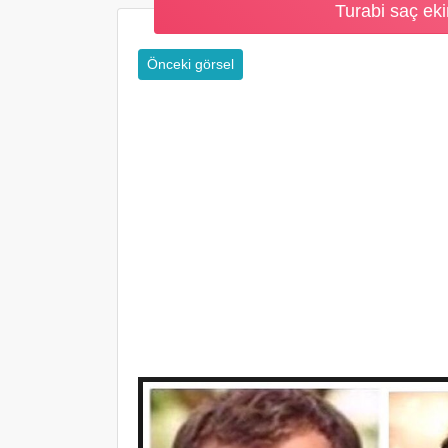
Turabi saç eki
Önceki görsel