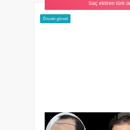
Saç ektiren türk ü
Önceki görsel