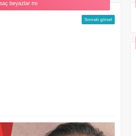
 saç beyazlar mı
Sonraki görsel