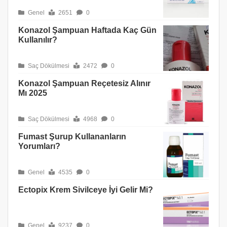
Genel
2651
0
Konazol Şampuan Haftada Kaç Gün
Kullanılır?
Saç Dökülmesi
2472
0
Konazol Şampuan Reçetesiz Alınır
Mı 2025
Saç Dökülmesi
4968
0
Fumast Şurup Kullananların
Yorumları?
Genel
4535
0
Ectopix Krem Sivilceye İyi Gelir Mi?
Genel
9237
0