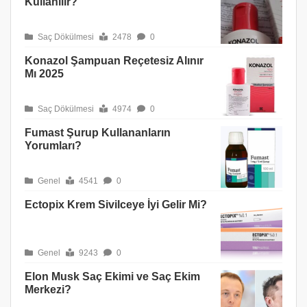
Kullanılır?
Saç Dökülmesi
2478
0
Konazol Şampuan Reçetesiz Alınır
Mı 2025
Saç Dökülmesi
4974
0
Fumast Şurup Kullananların
Yorumları?
Genel
4541
0
Ectopix Krem Sivilceye İyi Gelir Mi?
Genel
9243
0
Elon Musk Saç Ekimi ve Saç Ekim
Merkezi?