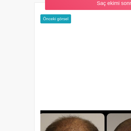
Saç ekimi sonr
Önceki görsel