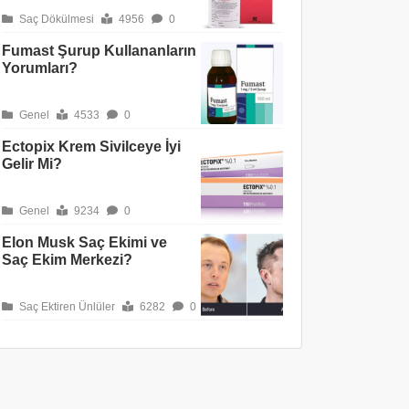
Saç Dökülmesi
4956
0
Fumast Şurup Kullananların
Yorumları?
Genel
4533
0
Ectopix Krem Sivilceye İyi
Gelir Mi?
Genel
9234
0
Elon Musk Saç Ekimi ve
Saç Ekim Merkezi?
Saç Ektiren Ünlüler
6282
0