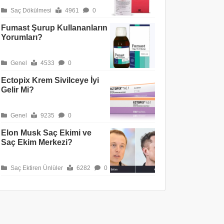
Saç Dökülmesi
4961
0
Fumast Şurup Kullananların
Yorumları?
Genel
4533
0
Ectopix Krem Sivilceye İyi
Gelir Mi?
Genel
9235
0
Elon Musk Saç Ekimi ve
Saç Ekim Merkezi?
Saç Ektiren Ünlüler
6282
0