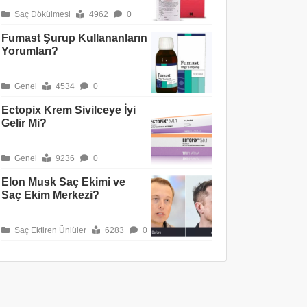
Saç Dökülmesi
4962
0
Fumast Şurup Kullananların
Yorumları?
Genel
4534
0
Ectopix Krem Sivilceye İyi
Gelir Mi?
Genel
9236
0
Elon Musk Saç Ekimi ve
Saç Ekim Merkezi?
Saç Ektiren Ünlüler
6283
0