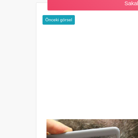
Sakal
Önceki görsel