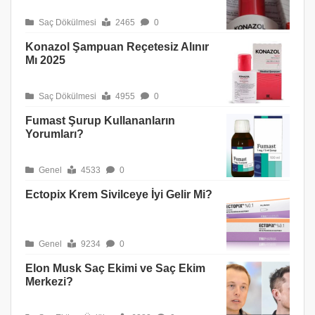
Saç Dökülmesi
2465
0
Konazol Şampuan Reçetesiz Alınır
Mı 2025
Saç Dökülmesi
4955
0
Fumast Şurup Kullananların
Yorumları?
Genel
4533
0
Ectopix Krem Sivilceye İyi Gelir Mi?
Genel
9234
0
Elon Musk Saç Ekimi ve Saç Ekim
Merkezi?