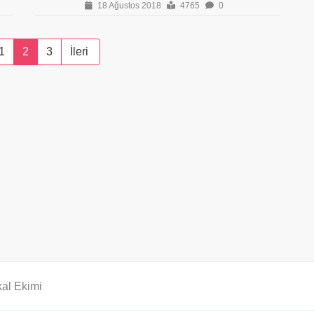
18 Ağustos 2018
4765
0
1
2
3
İleri
al Ekimi