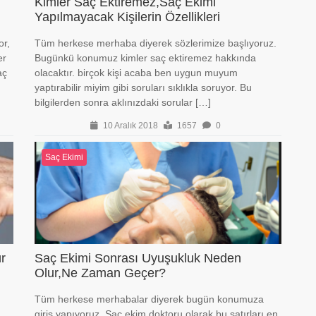
Kimler Saç Ektiremez,Saç Ekimi
Yapılmayacak Kişilerin Özellikleri
or,
Tüm herkese merhaba diyerek sözlerimize başlıyoruz.
er
Bugünkü konumuz kimler saç ektiremez hakkında
aç
olacaktır. birçok kişi acaba ben uygun muyum
yaptırabilir miyim gibi soruları sıklıkla soruyor. Bu
bilgilerden sonra aklınızdaki sorular […]
10 Aralık 2018
1657
0
Saç Ekimi
r
Saç Ekimi Sonrası Uyuşukluk Neden
Olur,Ne Zaman Geçer?
Tüm herkese merhabalar diyerek bugün konumuza
giriş yapıyoruz. Saç ekim doktoru olarak bu satırları en