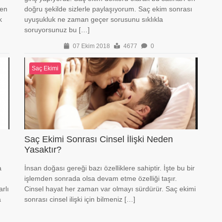
len
doğru şekilde sizlerle paylaşıyorum. Saç ekim sonrası
k
uyuşukluk ne zaman geçer sorusunu sıklıkla
soruyorsunuz bu […]
07 Ekim 2018
4677
0
Saç Ekimi
Saç Ekimi Sonrası Cinsel İlişki Neden
Yasaktır?
a
İnsan doğası gereği bazı özelliklere sahiptir. İşte bu bir
işlemden sonrada olsa devam etme özelliği taşır.
rlı
Cinsel hayat her zaman var olmayı sürdürür. Saç ekimi
a
sonrası cinsel ilişki için bilmeniz […]