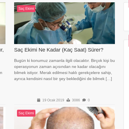
Saç Ekimi
r,
Saç Ekimi Ne Kadar (Kaç Saat) Sürer?
Bugün ki konumuz zamanla ilgili olacaktır. Birçok kişi bu
operasyonun zaman açısından ne kadar olacağını
en
bilmek istiyor. Merak edilmesi haklı gerekçelere sahip,
ayrıca kendisini nasıl bir şey beklediğini de bilmek […]
19 Ocak 2019
3086
0
Saç Ekimi