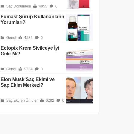
Saç Dökülmesi
4955
0
Fumast Şurup Kullananların
Yorumları?
Genel
4532
0
Ectopix Krem Sivilceye İyi
Gelir Mi?
Genel
9234
0
Elon Musk Saç Ekimi ve
Saç Ekim Merkezi?
Saç Ektiren Ünlüler
6282
0