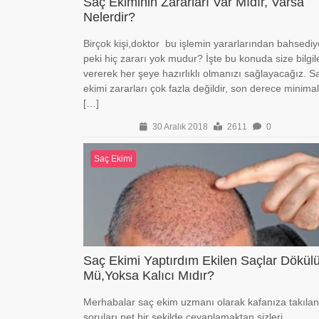
Saç Ekiminin Zararları Var Mıdır, Varsa
Nelerdir?
Birçok kişi,doktor bu işlemin yararlarından bahsediy
peki hiç zararı yok mudur? İşte bu konuda size bilgil
vererek her şeye hazırlıklı olmanızı sağlayacağız. S
ekimi zararları çok fazla değildir, son derece minimal
[…]
30 Aralık 2018
2611
0
Saç Ekimi
Saç Ekimi Yaptırdım Ekilen Saçlar Dökülü
Mü,Yoksa Kalıcı Mıdır?
Merhabalar saç ekim uzmanı olarak kafanıza takılan
soruları net bir şekilde cevaplamaktan sizleri